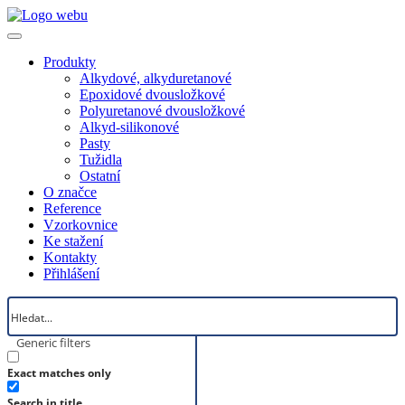
Produkty
Alkydové, alkyduretanové
Epoxidové dvousložkové
Polyuretanové dvousložkové
Alkyd-silikonové
Pasty
Tužidla
Ostatní
O značce
Reference
Vzorkovnice
Ke stažení
Kontakty
Přihlášení
Generic filters
Exact matches only
Search in title