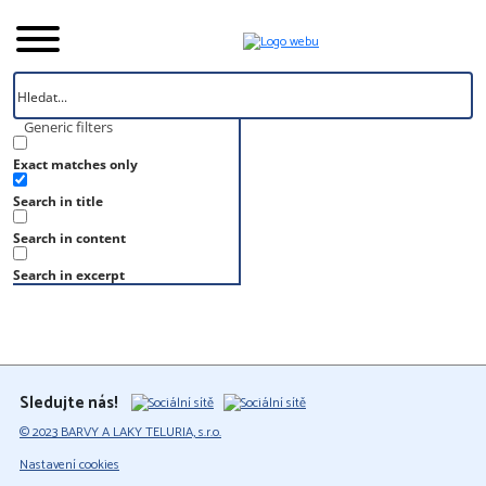
Generic filters
Exact matches only
Úvod
Search in title
Vzorník
S 8010-Y90R
Search in content
S 8010-Y90R
Search in excerpt
Sledujte nás!
© 2023 BARVY A LAKY TELURIA, s.r.o.
Nastavení cookies