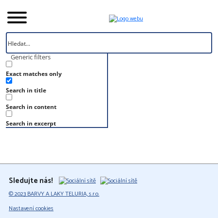
Generic filters
Exact matches only
Úvod
Search in title
Vzorník
S 8502-G
Search in content
S 8502-G
Search in excerpt
Sledujte nás!
© 2023 BARVY A LAKY TELURIA, s.r.o.
Nastavení cookies