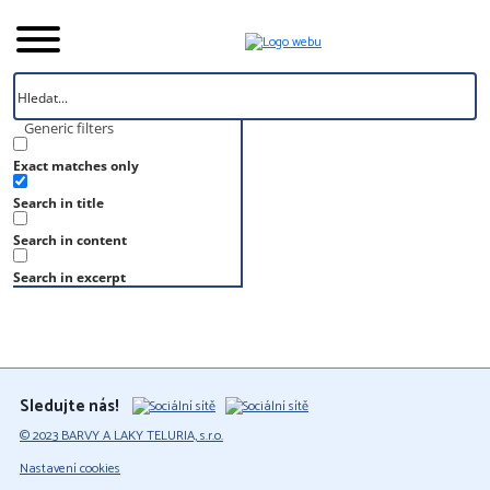
Generic filters
Exact matches only
Úvod
Search in title
Vzorník
S 8505-R80B
Search in content
S 8505-R80B
Search in excerpt
Sledujte nás!
© 2023 BARVY A LAKY TELURIA, s.r.o.
Nastavení cookies