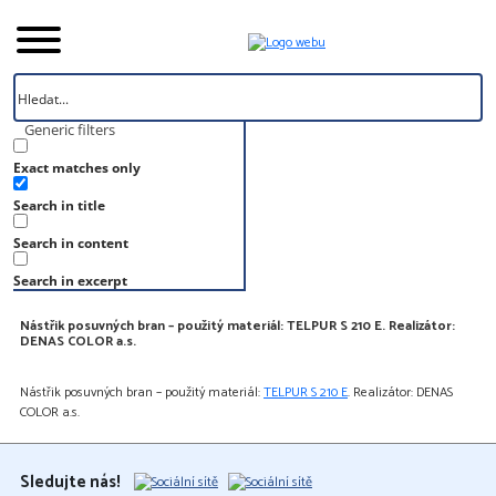
Generic filters
Exact matches only
Úvod
Search in title
Reference
Posuvné brány
Search in content
Posuvné brány
Search in excerpt
Nástřik posuvných bran – použitý materiál: TELPUR S 210 E. Realizátor:
DENAS COLOR a.s.
Nástřik posuvných bran – použitý materiál:
TELPUR S 210 E
. Realizátor: DENAS
COLOR a.s.
Sledujte nás!