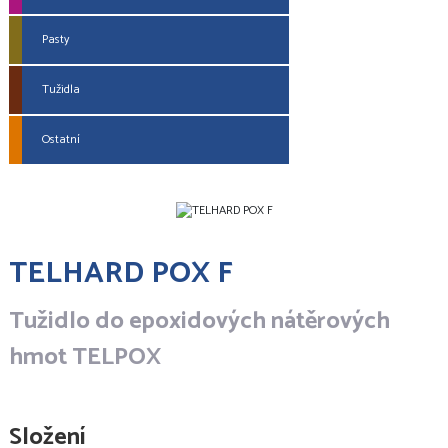
Pasty
Tužidla
Ostatní
TELHARD POX F
Tužidlo do epoxidových nátěrových
hmot TELPOX
Složení