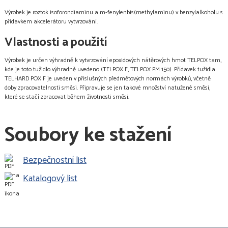
Výrobek je roztok isoforondiaminu a m-fenylenbis(methylaminu) v benzylalkoholu s
přídavkem akcelerátoru vytvrzování.
Vlastnosti a použití
Výrobek je určen výhradně k vytvrzování epoxidových nátěrových hmot TELPOX tam,
kde je toto tužidlo výhradně uvedeno (TELPOX F, TELPOX PM 150). Přídavek tužidla
TELHARD POX F je uveden v příslušných předmětových normách výrobků, včetně
doby zpracovatelnosti směsi. Připravuje se jen takové množství natužené směsi,
které se stačí zpracovat během životnosti směsi.
Soubory ke stažení
Bezpečnostní list
Katalogový list