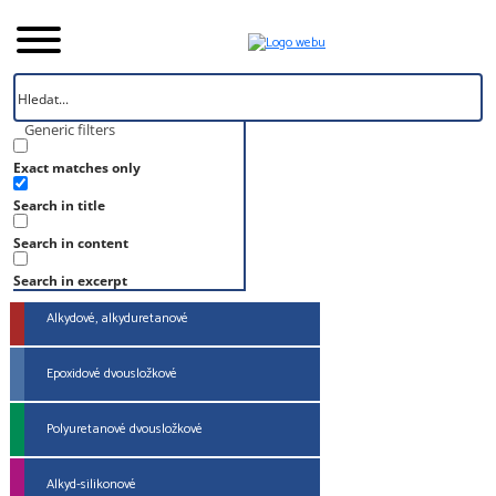
Generic filters
Exact matches only
Úvod
Search in title
Produkt
Search in content
TELHARD POX F
Search in excerpt
Alkydové, alkyduretanové
Epoxidové dvousložkové
Polyuretanové dvousložkové
Alkyd-silikonové