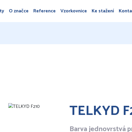
ty
O značce
Reference
Vzorkovnice
Ke stažení
Konta
TELKYD F
Barva jednovrstvá p