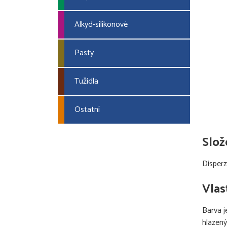
Alkyd-silikonové
Pasty
Tužidla
Ostatní
Slož
Disperz
Vlas
Barva j
hlazený