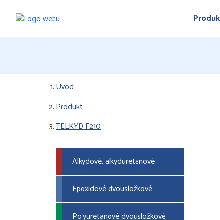
Produk
Úvod
Produkt
TELKYD F210
Alkydové, alkyduretanové
Epoxidové dvousložkové
Polyuretanové dvousložkové