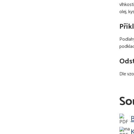
vlhkost
olej, ky
Přík
Podlahy
podkla
Odst
Dle vzo
So
B
K