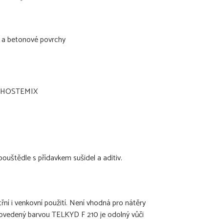
né a betonové povrchy
u HOSTEMIX
ouštědle s přídavkem sušidel a aditiv.
ní i venkovní použití. Není vhodná pro nátěry
ovedený barvou TELKYD F 210 je odolný vůči