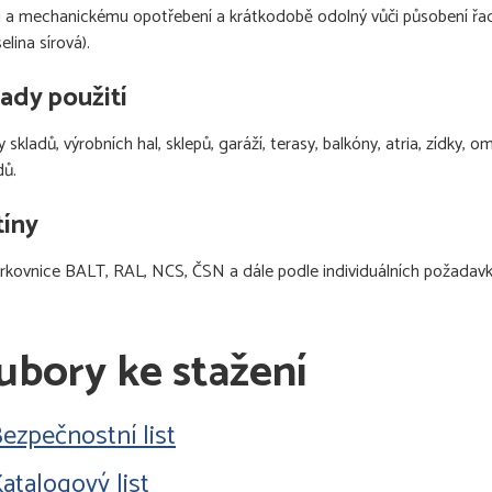
i a mechanickému opotřebení a krátkodobě odolný vůči působení řad
selina sírová).
lady použití
 skladů, výrobních hal, sklepů, garáží, terasy, balkóny, atria, zídky, 
dů.
íny
rkovnice BALT, RAL, NCS, ČSN a dále podle individuálních požadavk
ubory ke stažení
ezpečnostní list
atalogový list