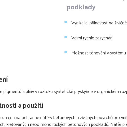
podklady
Vynikající přilnavost na živič
Velmi rychlé zasychání
Možnost tónování v systém
ení
e pigmentů a plniv v roztoku syntetické pryskyřice v organickém rozp
tnosti a použití
e určena na ochranné nátěry betonových a živičných povrchů pro vnitř
ch, kletovaných nebo monolitických betonových podkladů. Nátěr pr