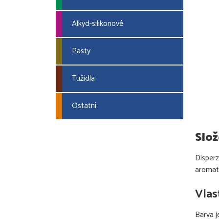
Alkyd-silikonové
Pasty
Tužidla
Ostatní
Slož
Disperz
aromat
Vlas
Barva j