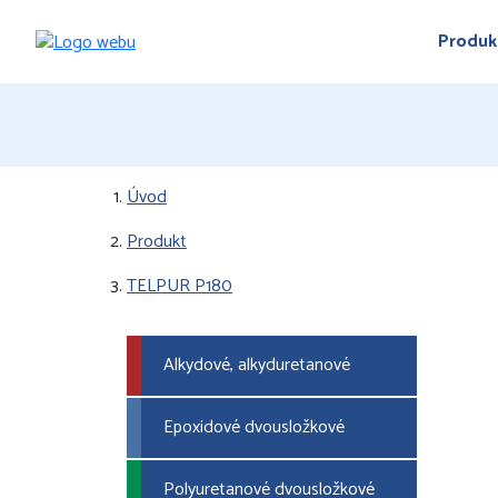
Produk
Úvod
Produkt
TELPUR P180
Alkydové, alkyduretanové
Epoxidové dvousložkové
Polyuretanové dvousložkové