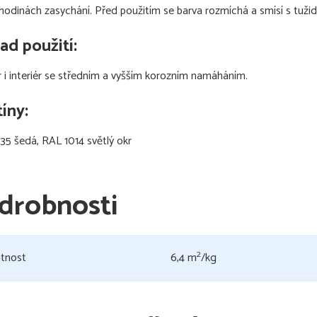
hodinách zasychání. Před použitím se barva rozmíchá a smísí s tu
lad použití:
r i interiér se středním a vyšším korozním namáháním.
íny:
5 šedá, RAL 1014 světlý okr
drobnosti
2
tnost
6,4 m
/kg