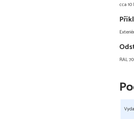
cca 10 
Přík
Exterié
Odst
RAL 703
Po
Vyda