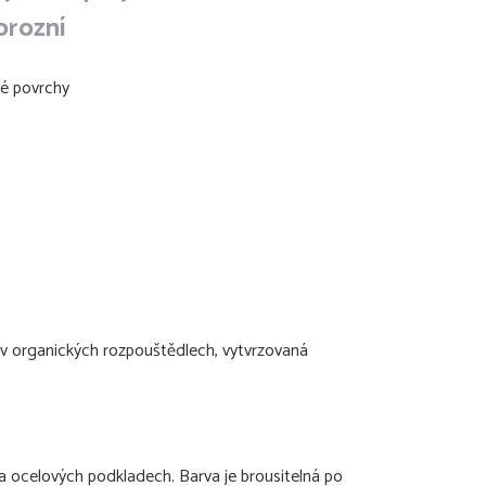
orozní
vé povrchy
 v organických rozpouštědlech, vytvrzovaná
 a ocelových podkladech. Barva je brousitelná po