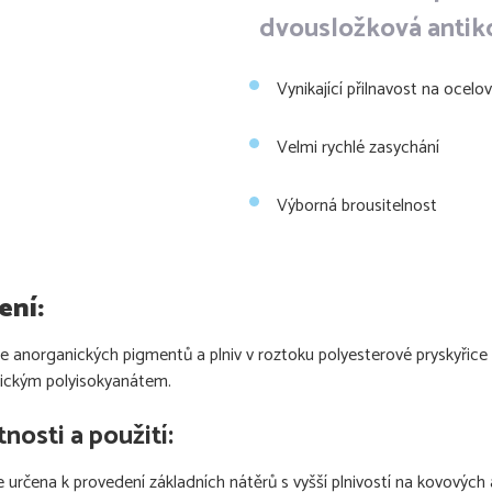
dvousložková antik
Vynikající přilnavost na ocelo
Velmi rychlé zasychání
Výborná brousitelnost
ení:
e anorganických pigmentů a plniv v roztoku polyesterové pryskyřice
ickým polyisokyanátem.
tnosti a použití:
e určena k provedení základních nátěrů s vyšší plnivostí na kovových